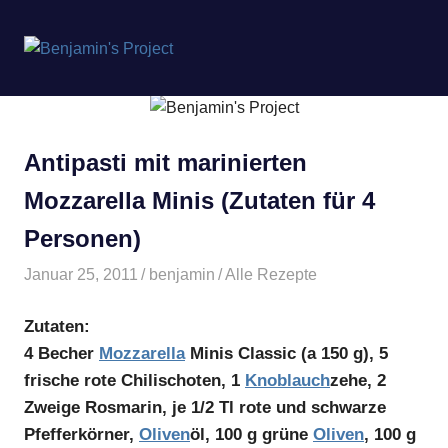
Benjamin's
MENÜ
Project
Zum
Inhalt
springen
Antipasti mit marinierten
Mozzarella Minis (Zutaten für 4
Personen)
Januar 25, 2011
benjamin
Alle Rezepte
Zutaten:
4 Becher
Mozzarella
Minis Classic (a 150 g), 5
frische rote Chilischoten, 1
Knoblauch
zehe, 2
Zweige Rosmarin, je 1/2 Tl rote und schwarze
Pfefferkörner,
Oliven
öl, 100 g grüne
Oliven
, 100 g