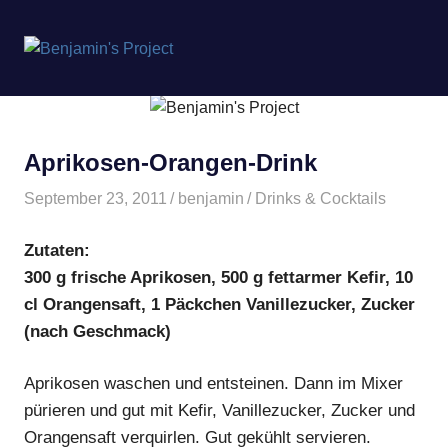
Benjamin's
MENÜ
Project
Zum
Inhalt
springen
Aprikosen-Orangen-Drink
September 23, 2011
benjamin
Drinks & Cocktails
Zutaten:
300 g frische Aprikosen, 500 g fettarmer Kefir, 10
cl Orangensaft, 1 Päckchen Vanillezucker, Zucker
(nach Geschmack)
Aprikosen waschen und entsteinen. Dann im Mixer
pürieren und gut mit Kefir, Vanillezucker, Zucker und
Orangensaft verquirlen. Gut gekühlt servieren.