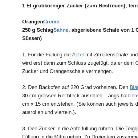
1 El grobkörniger Zucker (zum Bestreuen), fei
Orangen
Creme
:
250 g Schlag
Sahne
, abgeriebene Schale von 1 
Süssen)
1.
Für die Füllung die
Äpfel
mit Zitronenschale un
wird erst dann zum Schluss zugefügt, da er dem O
Zucker und Orangenschale vermengen.
2.
Den Backofen auf 220 Grad vorheizen. Den
Blä
30 cm grossen Rechteck ausrollen. Längs halbiere
cm x 15 cm entstehen. (Sie können auch jeweils 
ausrollen und vierteln.).
3.
Den Zucker in die Apfelfüllung rühren. Die Teigqu
Füllung in die Mitte geben. Zu Dreiecken zusamme