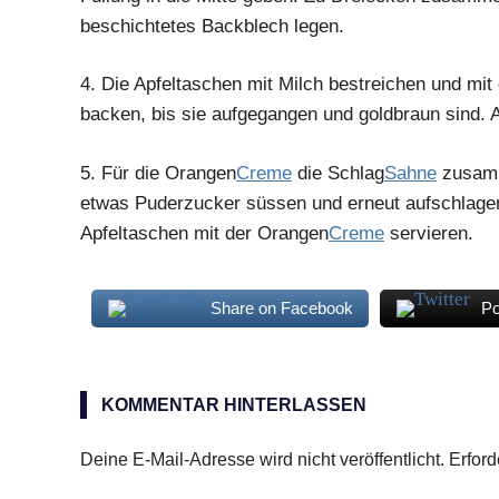
beschichtetes Backblech legen.
4.
Die Apfeltaschen mit Milch bestreichen und mi
backen, bis sie aufgegangen und goldbraun sind.
5.
Für die Orangen
Creme
die Schlag
Sahne
zusamme
etwas Puderzucker süssen und erneut aufschlagen,
Apfeltaschen mit der Orangen
Creme
servieren.
Share on Facebook
Po
Äpfel
Apfeltaschen
KOMMENTAR HINTERLASSEN
Deine E-Mail-Adresse wird nicht veröffentlicht.
Erford