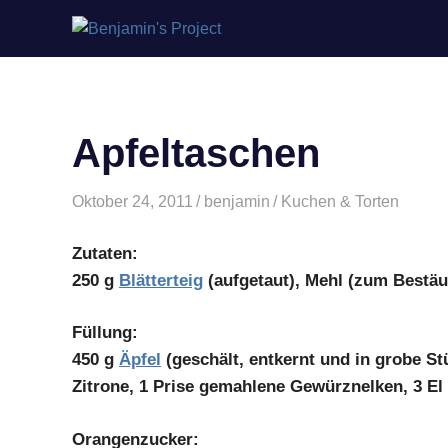
Benjamin's
Zum
Project
Inhalt
springen
Apfeltaschen
Oktober 24, 2011
benjamin
Kuchen & Torten
Zutaten:
250 g
Blätterteig
(aufgetaut), Mehl (zum Bestäu
Füllung:
450 g
Äpfel
(geschält, entkernt und in grobe St
Zitrone, 1 Prise gemahlene Gewürznelken, 3 El
Orangenzucker: