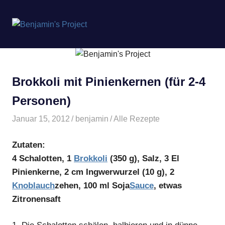
Benjamin's
MENÜ
Project
Zum
Inhalt
springen
Brokkoli mit Pinienkernen (für 2-4
Personen)
Januar 15, 2012
benjamin
Alle Rezepte
Zutaten:
4 Schalotten, 1
Brokkoli
(350 g), Salz, 3 El
Pinienkerne, 2 cm Ingwerwurzel (10 g), 2
Knoblauch
zehen, 100 ml Soja
Sauce
, etwas
Zitronensaft