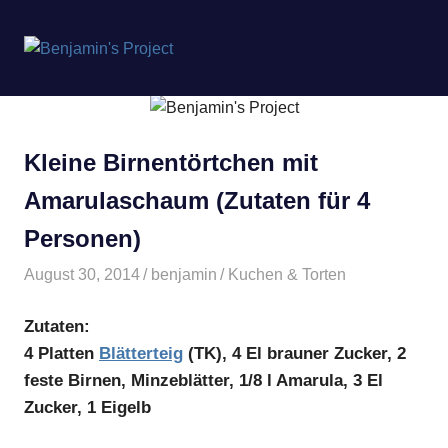
Benjamin's
MENÜ
Project
Zum
Inhalt
springen
Kleine Birnentörtchen mit
Amarulaschaum (Zutaten für 4
Personen)
August 30, 2014
benjamin
Kuchen & Torten
Zutaten:
4 Platten
Blätterteig
(TK), 4 El brauner Zucker, 2
feste Birnen, Minzeblätter, 1/8 l Amarula, 3 El
Zucker, 1 Eigelb