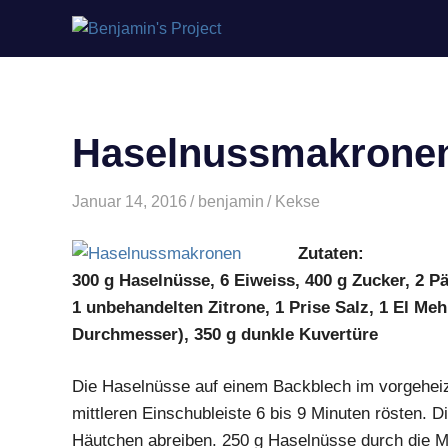
Benjamin's
Zum
Project
Inhalt
springen
Haselnussmakronen 
Januar 14, 2016
benjamin
Kekse
Zutaten:
300 g Haselnüsse, 6 Eiweiss, 400 g Zucker, 2 P
1 unbehandelten Zitrone, 1 Prise Salz, 1 El Meh
Durchmesser), 350 g dunkle Kuvertüre
Die Haselnüsse auf einem Backblech im vorgeheiz
mittleren Einschubleiste 6 bis 9 Minuten rösten. D
Häutchen abreiben. 250 g Haselnüsse durch die M