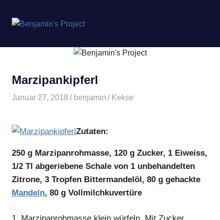
Benjamin's
MENÜ
Project
Zum
Inhalt
springen
Marzipankipferl
Januar 27, 2018
benjamin
Kekse
Zutaten:
250 g Marzipanrohmasse, 120 g Zucker, 1 Eiweiss,
1/2 Tl abgeriebene Schale von 1 unbehandelten
Zitrone, 3 Tropfen Bittermandelöl, 80 g gehackte
Mandeln
, 80 g Vollmilchkuvertüre
1.
Marzipanrohmasse klein würfeln. Mit Zucker,