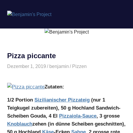
Benjamin's
MENÜ
Project
Zum
Inhalt
springen
Pizza piccante
Dezember 1, 2019
benjamin
Pizzen
Zutaten:
1/2 Portion
Sizilianischer Pizzateig
(nur 1
Teigkugel zubereiten), 50 g Hochland Sandwich-
Scheiben Gouda, 4 El
Pizzaiola-
Sauce
, 3 grosse
Knoblauch
zehen (in dünne Scheiben geschnitten),
50 g Hochland
Käse
-Ecken
Sahne
, 2 grosse rote