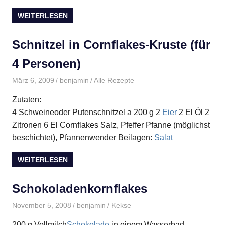
WEITERLESEN
Schnitzel in Cornflakes-Kruste (für
4 Personen)
März 6, 2009
benjamin
Alle Rezepte
Zutaten:
4 Schweineoder Putenschnitzel a 200 g 2
Eier
2 El Öl 2
Zitronen 6 El Cornflakes Salz, Pfeffer Pfanne (möglichst
beschichtet), Pfannenwender Beilagen:
Salat
WEITERLESEN
Schokoladenkornflakes
November 5, 2008
benjamin
Kekse
200 g Vollmilch
Schokolade
in einem Wasserbad