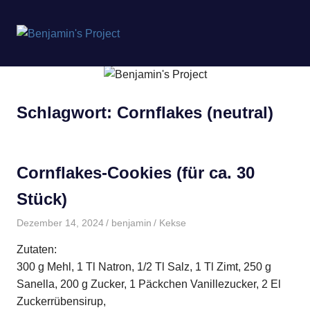
Benjamin's
MENÜ
Project
Zum
Inhalt
springen
Schlagwort:
Cornflakes (neutral)
Cornflakes-Cookies (für ca. 30
Stück)
Dezember 14, 2024
benjamin
Kekse
Zutaten:
300 g Mehl, 1 Tl Natron, 1/2 Tl Salz, 1 Tl Zimt, 250 g
Sanella, 200 g Zucker, 1 Päckchen Vanillezucker, 2 El
Zuckerrübensirup,