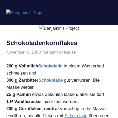
Benjamin's
MENÜ
Project
Zum
Inhalt
springen
Schokoladenkornflakes
November 5, 2008
benjamin
Kekse
200 g Vollmilch
Schokolade
in einem Wasserbad
schmelzen und
300 g Zartbitter
Schokolade
gut verrühren. Die
Masse wieder
25 g Palmin
etwas abkühlen lassen, aber sie darf
1 P Vanillezucker
nicht fest werden.
200 g Cornflakes, neutral
vorsichtig in die Masse
einrühren, bis alle Flakes mit
Schokolade
überzogen