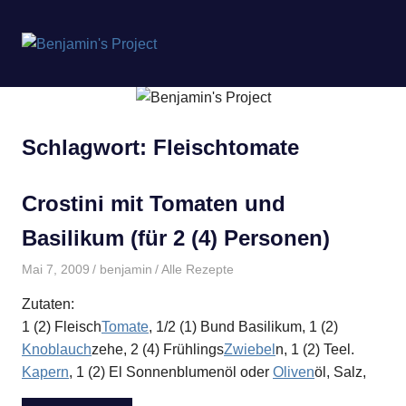
Benjamin's
MENÜ
Project
Zum
Inhalt
springen
Schlagwort:
Fleischtomate
Crostini mit Tomaten und
Basilikum (für 2 (4) Personen)
Mai 7, 2009
benjamin
Alle Rezepte
Zutaten:
1 (2) Fleisch
Tomate
, 1/2 (1) Bund Basilikum, 1 (2)
Knoblauch
zehe, 2 (4) Frühlings
Zwiebel
n, 1 (2) Teel.
Kapern
, 1 (2) El Sonnenblumenöl oder
Oliven
öl, Salz,