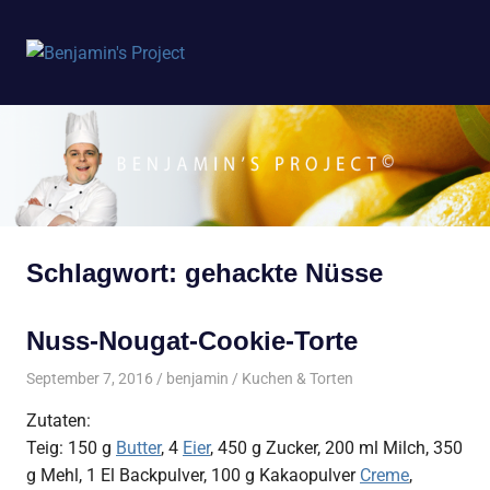
Benjamin's
MENÜ
Project
Zum
Inhalt
springen
Schlagwort:
gehackte Nüsse
Nuss-Nougat-Cookie-Torte
September 7, 2016
benjamin
Kuchen & Torten
Zutaten:
Teig: 150 g
Butter
, 4
Eier
, 450 g Zucker, 200 ml Milch, 350
g Mehl, 1 El Backpulver, 100 g Kakaopulver
Creme
,