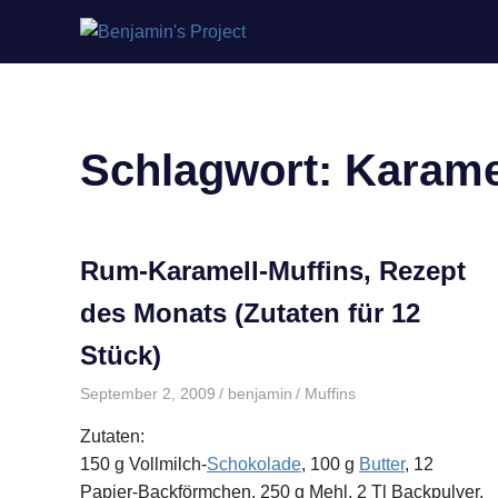
Benjamin's
Zum
Project
Inhalt
springen
Schlagwort:
Karamel
Rum-Karamell-Muffins, Rezept
des Monats (Zutaten für 12
Stück)
September 2, 2009
benjamin
Muffins
Zutaten:
150 g Vollmilch-
Schokolade
, 100 g
Butter
, 12
Papier-Backförmchen, 250 g Mehl, 2 Tl Backpulver,