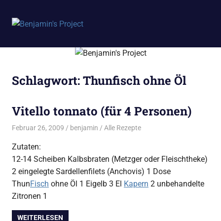
Benjamin's
MENÜ
Project
Zum
Inhalt
springen
Schlagwort:
Thunfisch ohne Öl
Vitello tonnato (für 4 Personen)
Februar 26, 2009
benjamin
Alle Rezepte
Zutaten:
12-14 Scheiben Kalbsbraten (Metzger oder Fleischtheke)
2 eingelegte Sardellenfilets (Anchovis) 1 Dose
Thun
Fisch
ohne Öl 1 Eigelb 3 El
Kapern
2 unbehandelte
Zitronen 1
WEITERLESEN