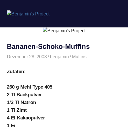
Benjamin's
MENÜ
Project
Zum
Inhalt
springen
Bananen-Schoko-Muffins
Dezember 28, 2008
benjamin
Muffins
Zutaten:
260 g Mehl Type 405
2 Tl Backpulver
1/2 Tl Natron
1 Tl Zimt
4 El Kakaopulver
1 Ei