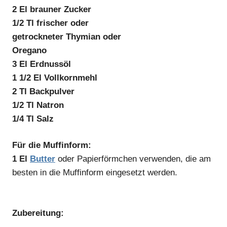
2 El brauner Zucker
1/2 Tl frischer oder
getrockneter Thymian oder
Oregano
3 El Erdnussöl
1 1/2 El Vollkornmehl
2 Tl Backpulver
1/2 Tl Natron
1/4 Tl Salz
Für die Muffinform:
1 El
Butter
oder Papierförmchen verwenden, die am
besten in die Muffinform eingesetzt werden.
Zubereitung: