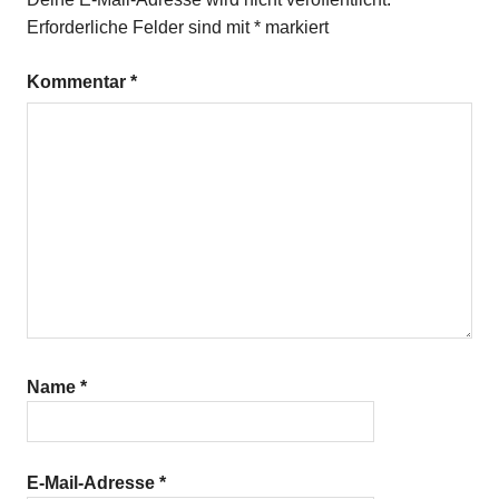
oder
Erforderliche Felder sind mit
*
markiert
Oregano
Maismehl
Kommentar
*
Sonnenblumenkerne
Name
*
E-Mail-Adresse
*