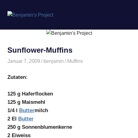
Benjamin's
MENÜ
Project
Zum
Inhalt
springen
Sunflower-Muffins
Januar 7, 2009
benjamin
Muffins
Zutaten:
125 g Haferflocken
125 g Maismehl
1/4 l
Butter
milch
2 El
Butter
250 g Sonnenblumenkerne
2 Eiweiss