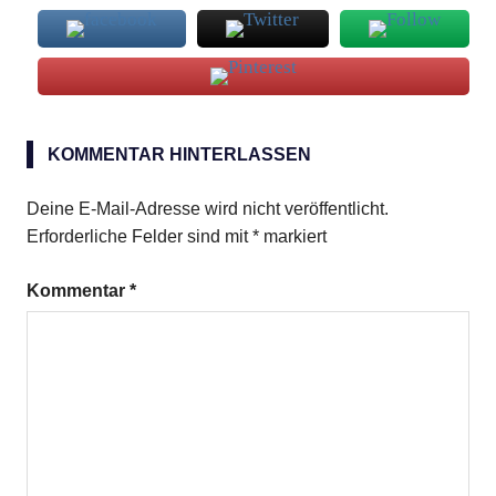
grüne
und
KOMMENTAR HINTERLASSEN
rote
Paprika
Deine E-Mail-Adresse wird nicht veröffentlicht.
Erforderliche Felder sind mit
*
markiert
Lauch
Zucchini
Kommentar
*