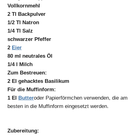
Vollkornmehl
2 Tl Backpulver
1/2 Tl Natron
1/4 Tl Salz
schwarzer Pfeffer
2
Eier
80 ml neutrales Öl
1/4 l Milch
Zum Bestreuen:
2 El gehacktes Basilikum
Für die Muffinform:
1 El
Butter
oder Papierförmchen verwenden, die am
besten in die Muffinform eingesetzt werden.
Zubereitung: