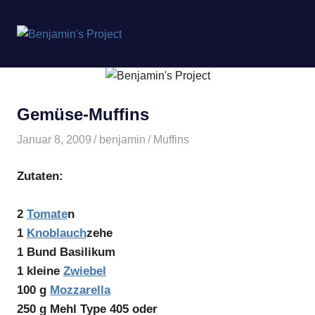
Benjamin's
MENÜ
Project
Zum
Inhalt
springen
Gemüse-Muffins
Januar 8, 2009
benjamin
Muffins
Zutaten:
2
Tomate
n
1
Knoblauch
zehe
1 Bund Basilikum
1 kleine
Zwiebel
100 g
Mozzarella
250 g Mehl Type 405 oder