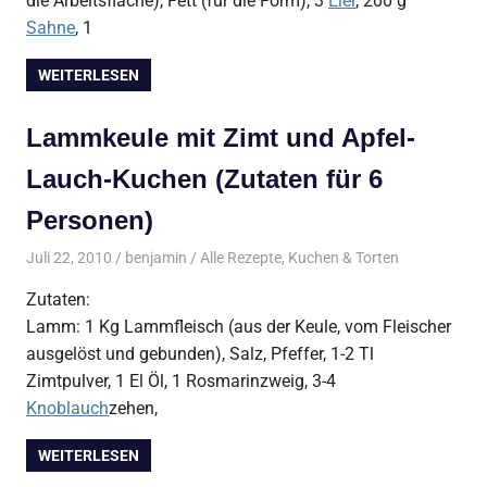
die Arbeitsfläche), Fett (für die Form), 3
Eier
, 200 g
Sahne
, 1
WEITERLESEN
Lammkeule mit Zimt und Apfel-
Lauch-Kuchen (Zutaten für 6
Personen)
Juli 22, 2010
benjamin
Alle Rezepte
,
Kuchen & Torten
Zutaten:
Lamm: 1 Kg Lammfleisch (aus der Keule, vom Fleischer
ausgelöst und gebunden), Salz, Pfeffer, 1-2 Tl
Zimtpulver, 1 El Öl, 1 Rosmarinzweig, 3-4
Knoblauch
zehen,
WEITERLESEN