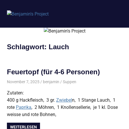
Benjamin's
MENÜ
Project
Zum
Inhalt
springen
Schlagwort:
Lauch
Feuertopf (für 4-6 Personen)
November 7, 2025
benjamin
Suppen
Zutaten:
400 g Hackfleisch, 3 gr.
Zwiebel
n, 1 Stange Lauch, 1
rote
Paprika
, 2 Möhren, 1 Knollensellerie, je 1 kl. Dose
weisse und rote Bohnen,
WEITERLESEN