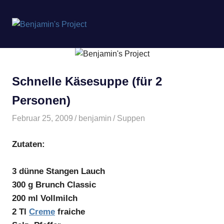
Benjamin's
MENÜ
Project
Zum
Inhalt
springen
Schnelle Käsesuppe (für 2
Personen)
Februar 25, 2009
benjamin
Suppen
Zutaten:
3 dünne Stangen Lauch
300 g Brunch Classic
200 ml Vollmilch
2 Tl
Creme
fraiche