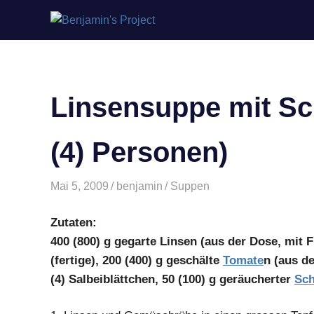
Benjamin's
Zum
Project
Inhalt
springen
Linsensuppe mit Sc
(4) Personen)
Mai 5, 2009
benjamin
Suppen
Zutaten:
400 (800) g gegarte Linsen (aus der Dose, mit 
(fertige), 200 (400) g geschälte
Tomate
n (aus de
(4) Salbeiblättchen, 50 (100) g geräucherter
Sch