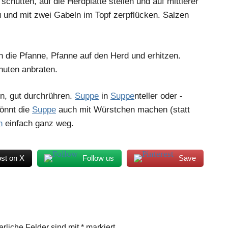
hütten, auf die Herdplatte stellen und auf mittlerer
 und mit zwei Gabeln im Topf zerpflücken. Salzen
in die Pfanne, Pfanne auf den Herd und erhitzen.
inuten anbraten.
n, gut durchrühren.
Suppe
in
Suppe
nteller oder -
könnt die
Suppe
auch mit Würstchen machen (statt
h
einfach ganz weg.
st on X
Follow us
Save
erliche Felder sind mit
*
markiert