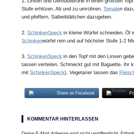
1.
Linsen und Gemüsebrühe in einen grossen Topf sc
Stufe erhitzen. Ab und zu umrühren.
Tomate
n dazu
und pfeffern. Salbeiblättchen dazugeben.
2.
Schinken
Speck
in kleine Würfel schneiden. Öl 
Schinken
würfel rein und auf höchster Stufe 1-2 M
3.
Schinken
Speck
in den Topf mit den Linsen gebe
tassen verteilen. Schmeckt gut mit Baguette. Ihr 
mit
Schinken
Speck
). Vegetarier lassen das
Fleisc
Share on Facebook
Po
gegarte
Linsen
KOMMENTAR HINTERLASSEN
Schinkenspeck
Deine E-Mail-Adresse wird nicht veröffentlicht.
Erford