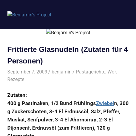
Benjamin's
MENÜ
Project
Zum
Inhalt
springen
Frittierte Glasnudeln (Zutaten für 4
Personen)
September 7, 2009
benjamin
Pastagerichte
,
Wok-
Rezepte
Zutaten:
400 g Pastinaken, 1/2 Bund Frühlings
Zwiebel
n, 300
g Zuckerschoten, 3-4 El Erdnussöl, Salz, Pfeffer,
Muskat, Senfpulver, 3-4 El Ahornsirup, 2-3 El
Dijonsenf, Erdnussöl (zum Frittieren), 120 g
Glasnudeln