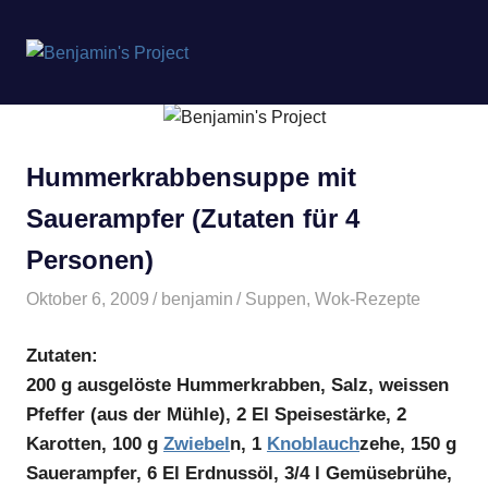
Benjamin's
MENÜ
Project
Zum
Inhalt
springen
Hummerkrabbensuppe mit
Sauerampfer (Zutaten für 4
Personen)
Oktober 6, 2009
benjamin
Suppen
,
Wok-Rezepte
Zutaten:
200 g ausgelöste Hummerkrabben, Salz, weissen
Pfeffer (aus der Mühle), 2 El Speisestärke, 2
Karotten, 100 g
Zwiebel
n, 1
Knoblauch
zehe, 150 g
Sauerampfer, 6 El Erdnussöl, 3/4 l Gemüsebrühe,