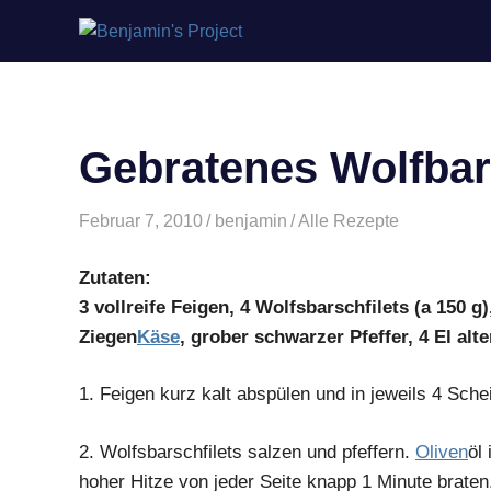
Benjamin's
Zum
Project
Inhalt
springen
Gebratenes Wolfbars
Februar 7, 2010
benjamin
Alle Rezepte
Zutaten:
3 vollreife Feigen, 4 Wolfsbarschfilets (a 150 g),
Ziegen
Käse
, grober schwarzer Pfeffer, 4 El alt
1.
Feigen kurz kalt abspülen und in jeweils 4 Sche
2.
Wolfsbarschfilets salzen und pfeffern.
Oliven
öl
hoher Hitze von jeder Seite knapp 1 Minute brate