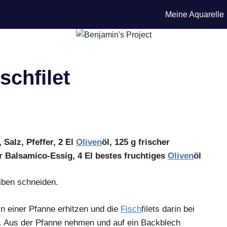
Meine Aquarelle
chfilet
 Salz, Pfeffer, 2 El
Oliven
öl, 125 g frischer
er Balsamico-Essig, 4 El bestes fruchtiges
Oliven
öl
iben schneiden.
 in einer Pfanne erhitzen und die
Fisch
filets darin bei
n. Aus der Pfanne nehmen und auf ein Backblech