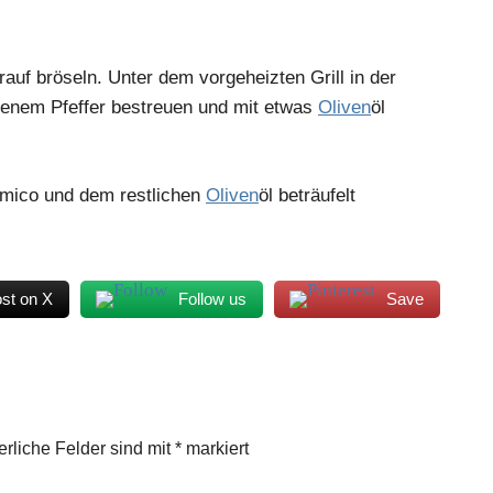
auf bröseln. Unter dem vorgeheizten Grill in der
ssenem Pfeffer bestreuen und mit etwas
Oliven
öl
samico und dem restlichen
Oliven
öl beträufelt
st on X
Follow us
Save
erliche Felder sind mit
*
markiert