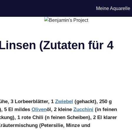
Meine Aquarelle
Linsen (Zutaten für 4
he, 3 Lorbeerblätter, 1
Zwiebel
(gehackt), 250 g
, 5 El mildes
Oliven
öl, 2 kleine
Zucchini
(in feinen
kung), 1 rote Chili (n feinen Scheiben), 2 El klarer
 Kräutermischung (Petersilie, Minze und