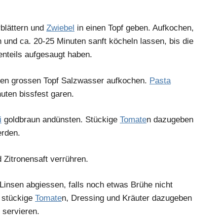
blättern und
Zwiebel
in einen Topf geben. Aufkochen,
n und ca. 20-25 Minuten sanft köcheln lassen, bis die
enteils aufgesaugt haben.
nen grossen Topf Salzwasser aufkochen.
Pasta
uten bissfest garen.
i
goldbraun andünsten. Stückige
Tomate
n dazugeben
erden.
d Zitronensaft verrühren.
Linsen abgiessen, falls noch etwas Brühe nicht
, stückige
Tomate
n, Dressing und Kräuter dazugeben
servieren.