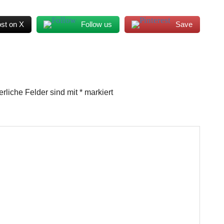
st on X
Follow us
Save
erliche Felder sind mit
*
markiert