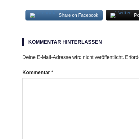
Share on Facebook
Po
getrocknete
Pasta
KOMMENTAR HINTERLASSEN
kleine
grüne
Deine E-Mail-Adresse wird nicht veröffentlicht.
Erford
Puy-
Linsen
Kommentar
*
schwarze
Linsen