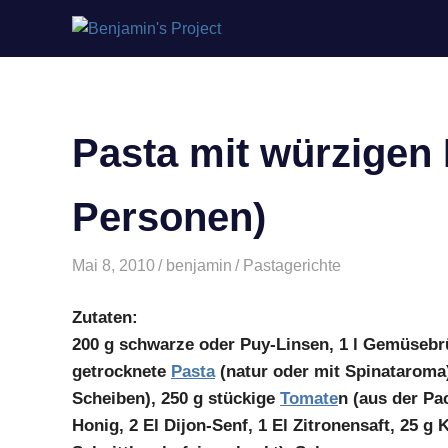
Benjamin's
Zum
Project
Inhalt
springen
Pasta mit würzigen 
Personen)
Mai 8, 2010
benjamin
Pastagerichte
Zutaten:
200 g schwarze oder Puy-Linsen, 1 l Gemüsebrü
getrocknete
Pasta
(natur oder mit Spinataroma)
Scheiben), 250 g stückige
Tomate
n (aus der Pac
Honig, 2 El Dijon-Senf, 1 El Zitronensaft, 25 g