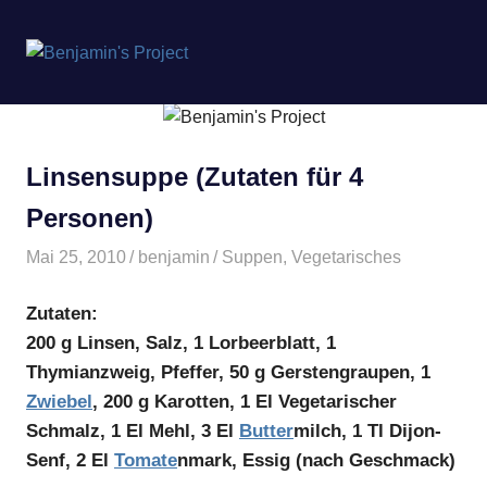
Benjamin's
MENÜ
Project
Zum
Inhalt
springen
Linsensuppe (Zutaten für 4
Personen)
Mai 25, 2010
benjamin
Suppen
,
Vegetarisches
Zutaten:
200 g Linsen, Salz, 1 Lorbeerblatt, 1
Thymianzweig, Pfeffer, 50 g Gerstengraupen, 1
Zwiebel
, 200 g Karotten, 1 El Vegetarischer
Schmalz, 1 El Mehl, 3 El
Butter
milch, 1 Tl Dijon-
Senf, 2 El
Tomate
nmark, Essig (nach Geschmack)