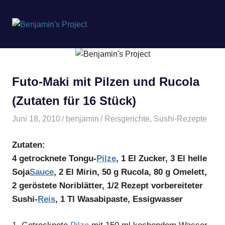
Benjamin's
MENÜ
Project
Zum
Inhalt
springen
Futo-Maki mit Pilzen und Rucola
(Zutaten für 16 Stück)
Juni 18, 2010
benjamin
Reisgerichte
,
Sushi-Rezepte
Zutaten:
4 getrocknete Tongu-
Pilze
, 1 El Zucker, 3 El helle
Soja
Sauce
, 2 El Mirin, 50 g Rucola, 80 g Omelett,
2 geröstete Noriblätter, 1/2 Rezept vorbereiteter
Sushi-
Reis
, 1 Tl Wasabipaste, Essigwasser