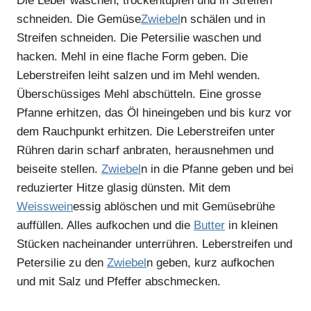
Die Leber waschen, trockentupfen und in Streifen
schneiden. Die Gemüse
Zwiebel
n schälen und in
Streifen schneiden. Die Petersilie waschen und
hacken. Mehl in eine flache Form geben. Die
Leberstreifen leiht salzen und im Mehl wenden.
Überschüssiges Mehl abschütteln. Eine grosse
Pfanne erhitzen, das Öl hineingeben und bis kurz vor
dem Rauchpunkt erhitzen. Die Leberstreifen unter
Rühren darin scharf anbraten, herausnehmen und
beiseite stellen.
Zwiebel
n in die Pfanne geben und bei
reduzierter Hitze glasig dünsten. Mit dem
Weisswein
essig ablöschen und mit Gemüsebrühe
auffüllen. Alles aufkochen und die
Butter
in kleinen
Stücken nacheinander unterrühren. Leberstreifen und
Petersilie zu den
Zwiebel
n geben, kurz aufkochen
und mit Salz und Pfeffer abschmecken.