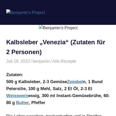
Benjamin's
MENÜ
Project
Zum
Inhalt
springen
Kalbsleber „Venezia“ (Zutaten für
2 Personen)
Juli 18, 2010
benjamin
Alle Rezepte
Zutaten:
500 g Kalbsleber, 2-3 Gemüse
Zwiebel
n, 1 Bund
Petersilie, 100 g Mehl, Salz, 2 El Öl, 2-3 El
Weisswein
essig, 300 ml Instant-Gemüsebrühe, 60-
80 g
Butter
, Pfeffer