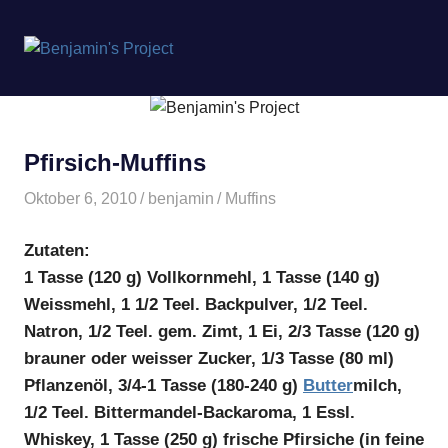
Benjamin's
MENÜ
Project
Zum
Inhalt
springen
Pfirsich-Muffins
Oktober 6, 2010
benjamin
Muffins
Zutaten:
1 Tasse (120 g) Vollkornmehl, 1 Tasse (140 g)
Weissmehl, 1 1/2 Teel. Backpulver, 1/2 Teel.
Natron, 1/2 Teel. gem. Zimt, 1 Ei, 2/3 Tasse (120 g)
brauner oder weisser Zucker, 1/3 Tasse (80 ml)
Pflanzenöl, 3/4-1 Tasse (180-240 g)
Butter
milch,
1/2 Teel. Bittermandel-Backaroma, 1 Essl.
Whiskey, 1 Tasse (250 g) frische Pfirsiche (in feine