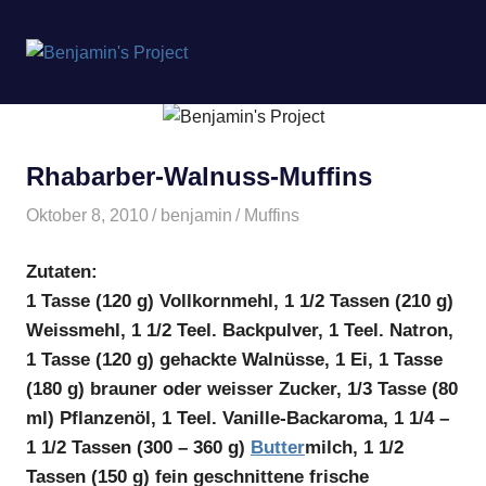
Benjamin's
MENÜ
Project
Zum
Inhalt
springen
Rhabarber-Walnuss-Muffins
Oktober 8, 2010
benjamin
Muffins
Zutaten:
1 Tasse (120 g) Vollkornmehl, 1 1/2 Tassen (210 g)
Weissmehl, 1 1/2 Teel. Backpulver, 1 Teel. Natron,
1 Tasse (120 g) gehackte Walnüsse, 1 Ei, 1 Tasse
(180 g) brauner oder weisser Zucker, 1/3 Tasse (80
ml) Pflanzenöl, 1 Teel. Vanille-Backaroma, 1 1/4 –
1 1/2 Tassen (300 – 360 g)
Butter
milch, 1 1/2
Tassen (150 g) fein geschnittene frische