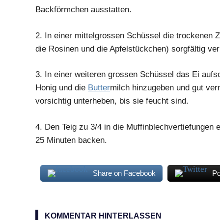
Backförmchen ausstatten.
2.
In einer mittelgrossen Schüssel die trockenen 
die Rosinen und die Apfelstückchen) sorgfältig ve
3.
In einer weiteren grossen Schüssel das Ei aufsc
Honig und die
Butter
milch hinzugeben und gut verm
vorsichtig unterheben, bis sie feucht sind.
4.
Den Teig zu 3/4 in die Muffinblechvertiefungen ei
25 Minuten backen.
Share on Facebook
Po
fein
geschnittener
KOMMENTAR HINTERLASSEN
Apfel