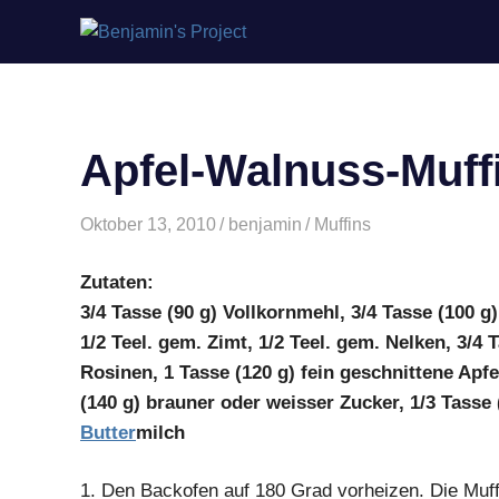
Benjamin's
Zum
Project
Inhalt
springen
Apfel-Walnuss-Muff
Oktober 13, 2010
benjamin
Muffins
Zutaten:
3/4 Tasse (90 g) Vollkornmehl, 3/4 Tasse (100 g)
1/2 Teel. gem. Zimt, 1/2 Teel. gem. Nelken, 3/4 
Rosinen, 1 Tasse (120 g) fein geschnittene Apfe
(140 g) brauner oder weisser Zucker, 1/3 Tasse 
Butter
milch
1.
Den Backofen auf 180 Grad vorheizen. Die Muffi