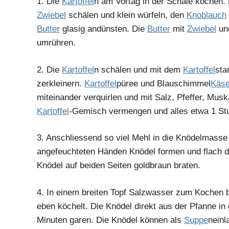
1.
Die
Kartoffel
n am Vortag in der Schale kochen.
Zwiebel
schälen und klein würfeln, den
Knoblauch
Butter
glasig andünsten. Die
Butter
mit
Zwiebel
un
umrühren.
2.
Die
Kartoffel
n schälen und mit dem
Kartoffel
sta
zerkleinern.
Kartoffel
püree und Blauschimmel
Käs
miteinander verquirlen und mit Salz, Pfeffer, Mu
Kartoffel
-Gemisch vermengen und alles etwa 1 Stu
3.
Anschliessend so viel Mehl in die Knödelmasse k
angefeuchteten Händen Knödel formen und flach dr
Knödel auf beiden Seiten goldbraun braten.
4.
In einem breiten Topf Salzwasser zum Kochen b
eben köchelt. Die Knödel direkt aus der Pfanne 
Minuten garen. Die Knödel können als
Suppe
neinl