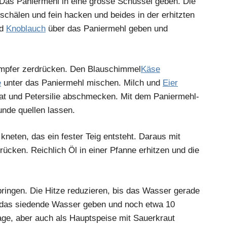
 Das Paniermehl in eine grosse Schüssel geben. Die
schälen und fein hacken und beides in der erhitzten
d
Knoblauch
über das Paniermehl geben und
mpfer zerdrücken. Den Blauschimmel
Käse
e
unter das Paniermehl mischen. Milch und
Eier
skat und Petersilie abschmecken. Mit dem Paniermehl-
nde quellen lassen.
neten, das ein fester Teig entsteht. Daraus mit
ücken. Reichlich Öl in einer Pfanne erhitzen und die
ringen. Die Hitze reduzieren, bis das Wasser gerade
in das siedende Wasser geben und noch etwa 10
age, aber auch als Hauptspeise mit Sauerkraut