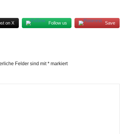
st on X
Follow us
Save
erliche Felder sind mit
*
markiert