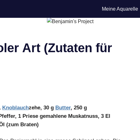
Meine Aquarelle
ler Art (Zutaten für
1
Knoblauch
zehe, 30 g
Butter
, 250 g
 Pfeffer, 1 Priese gemahlene Muskatnuss, 3 El
 Öl (zum Braten)