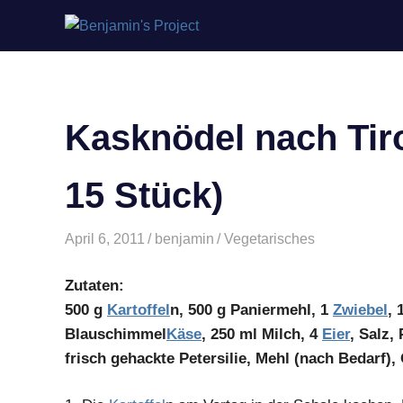
Benjamin's
Zum
Project
Inhalt
springen
Kasknödel nach Tiro
15 Stück)
April 6, 2011
benjamin
Vegetarisches
Zutaten:
500 g
Kartoffel
n, 500 g Paniermehl, 1
Zwiebel
, 
Blauschimmel
Käse
, 250 ml Milch, 4
Eier
, Salz,
frisch gehackte Petersilie, Mehl (nach Bedarf),