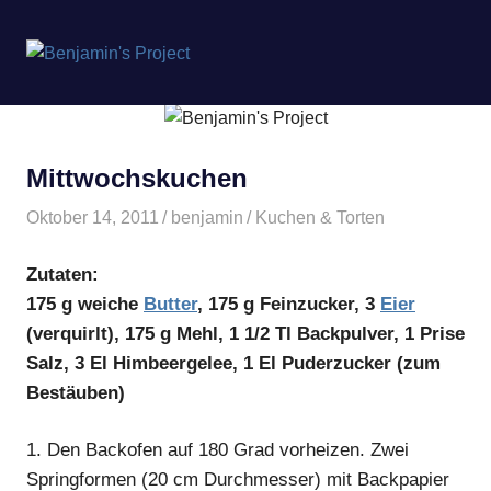
Benjamin's
MENÜ
Project
Zum
Inhalt
springen
Mittwochskuchen
Oktober 14, 2011
benjamin
Kuchen & Torten
Zutaten:
175 g weiche
Butter
, 175 g Feinzucker, 3
Eier
(verquirlt), 175 g Mehl, 1 1/2 Tl Backpulver, 1 Prise
Salz, 3 El Himbeergelee, 1 El Puderzucker (zum
Bestäuben)
1.
Den Backofen auf 180 Grad vorheizen. Zwei
Springformen (20 cm Durchmesser) mit Backpapier