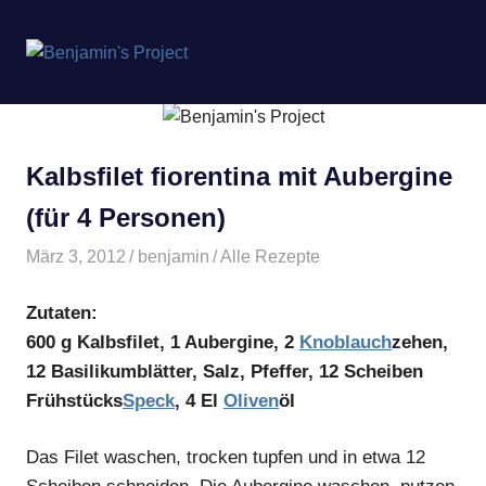
Benjamin's
MENÜ
Project
Zum
Inhalt
springen
Kalbsfilet fiorentina mit Aubergine
(für 4 Personen)
März 3, 2012
benjamin
Alle Rezepte
Zutaten:
600 g Kalbsfilet, 1 Aubergine, 2
Knoblauch
zehen,
12 Basilikumblätter, Salz, Pfeffer, 12 Scheiben
Frühstücks
Speck
, 4 El
Oliven
öl
Das Filet waschen, trocken tupfen und in etwa 12