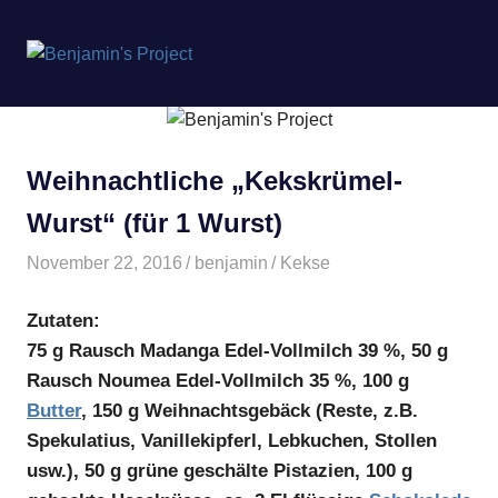
Benjamin's
MENÜ
Project
Zum
Inhalt
springen
Weihnachtliche „Kekskrümel-
Wurst“ (für 1 Wurst)
November 22, 2016
benjamin
Kekse
Zutaten:
75 g Rausch Madanga Edel-Vollmilch 39 %, 50 g
Rausch Noumea Edel-Vollmilch 35 %, 100 g
Butter
, 150 g Weihnachtsgebäck (Reste, z.B.
Spekulatius, Vanillekipferl, Lebkuchen, Stollen
usw.), 50 g grüne geschälte Pistazien, 100 g