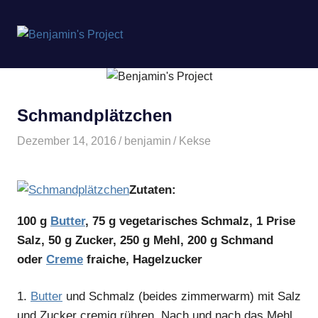
Benjamin's
MENÜ
Project
Zum
Inhalt
springen
Schmandplätzchen
Dezember 14, 2016
benjamin
Kekse
Zutaten:
100 g
Butter
, 75 g vegetarisches Schmalz, 1 Prise
Salz, 50 g Zucker, 250 g Mehl, 200 g Schmand
oder
Creme
fraiche, Hagelzucker
1.
Butter
und Schmalz (beides zimmerwarm) mit Salz
und Zucker cremig rühren. Nach und nach das Mehl