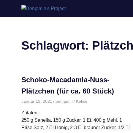
Benjamin's
Zum
Project
Inhalt
springen
Schlagwort:
Plätzc
Schoko-Macadamia-Nuss-
Plätzchen (für ca. 60 Stück)
Januar 19, 2021
benjamin
Kekse
Zutaten:
250 g Sanella, 150 g Zucker, 1 Ei, 400 g Mehl, 1
Prise Salz, 2 El Honig, 2-3 El brauner Zucker, 1/2 Tl