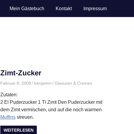
Mein Gästebuch
Kontakt
Impressum
Zimt-Zucker
Februar 8, 2009
benjamin
Glasuren & Cremes
Zutaten:
2 El Puderzucker 1 Tl Zimt Den Puderzucker mit
dem Zimt vermischen, und auf die noch warmen
Muffins
streuen.
WEITERLESEN