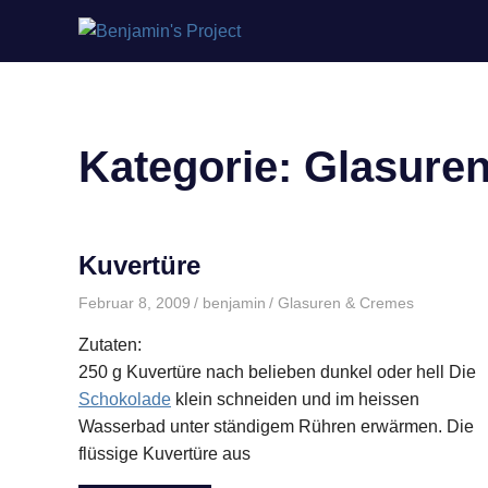
Benjamin's
Zum
Project
Inhalt
springen
Kategorie:
Glasure
Kuvertüre
Februar 8, 2009
benjamin
Glasuren & Cremes
Zutaten:
250 g Kuvertüre nach belieben dunkel oder hell Die
Schokolade
klein schneiden und im heissen
Wasserbad unter ständigem Rühren erwärmen. Die
flüssige Kuvertüre aus