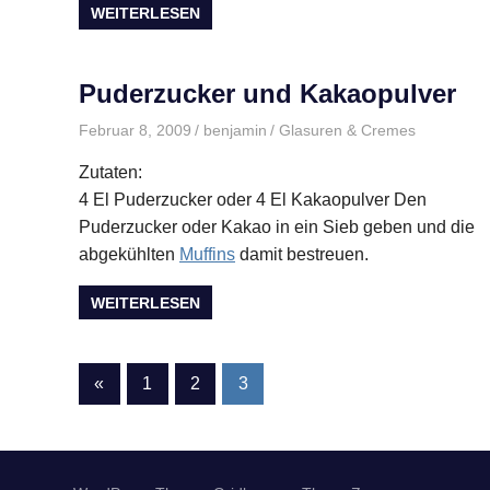
WEITERLESEN
Puderzucker und Kakaopulver
Februar 8, 2009
benjamin
Glasuren & Cremes
Zutaten:
4 El Puderzucker oder 4 El Kakaopulver Den
Puderzucker oder Kakao in ein Sieb geben und die
abgekühlten
Muffins
damit bestreuen.
WEITERLESEN
Seitennummerierung
Vorherige
«
1
2
3
Beiträge
der
Beiträge