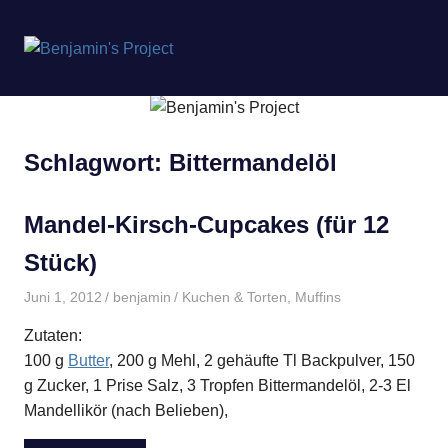
Benjamin's
MENÜ
Project
Zum
Inhalt
springen
Schlagwort:
Bittermandelöl
Mandel-Kirsch-Cupcakes (für 12
Stück)
Juni 1, 2012
benjamin
Kuchen & Torten
,
Muffins
Zutaten:
100 g
Butter
, 200 g Mehl, 2 gehäufte Tl Backpulver, 150
g Zucker, 1 Prise Salz, 3 Tropfen Bittermandelöl, 2-3 El
Mandellikör (nach Belieben),