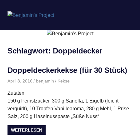
Benjamin's
MENÜ
Project
Zum
Inhalt
springen
Schlagwort:
Doppeldecker
Doppeldeckerkekse (für 30 Stück)
April 8, 2016
benjamin
Kekse
Zutaten:
150 g Feinstzucker, 300 g Sanella, 1 Eigelb (leicht
verquirlt), 10 Tropfen Vanillearoma, 280 g Mehl, 1 Prise
Salz, 200 g Haselnusspaste „Süße Nuss“
WEITERLESEN