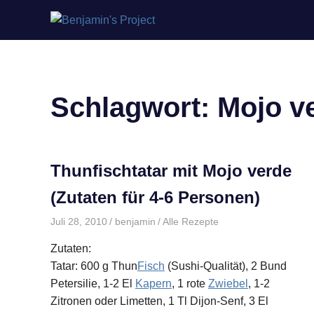
Benjamin's
Zum
Project
Inhalt
springen
Schlagwort:
Mojo v
Thunfischtatar mit Mojo verde
(Zutaten für 4-6 Personen)
Juli 28, 2010
benjamin
Alle Rezepte
Zutaten:
Tatar: 600 g Thun
Fisch
(Sushi-Qualität), 2 Bund
Petersilie, 1-2 El
Kapern
, 1 rote
Zwiebel
, 1-2
Zitronen oder Limetten, 1 Tl Dijon-Senf, 3 El