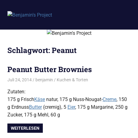
Benjamin's
MENÜ
Project
Zum
Inhalt
springen
Schlagwort:
Peanut
Peanut Butter Brownies
Juli 24, 2014
benjamin
Kuchen & Torten
Zutaten:
175 g Frisch
Käse
natur, 175 g Nuss-Nougat-
Creme
, 150
g Erdnuss
Butter
(cremig), 5
Eier
, 175 g Margarine, 250 g
Zucker, 175 g Mehl, 60 g
WEITERLESEN