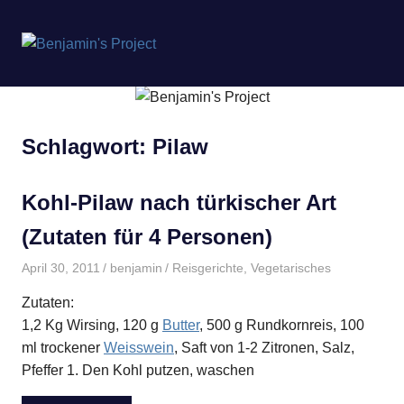
Benjamin's
MENÜ
Project
Zum
Inhalt
springen
Schlagwort:
Pilaw
Kohl-Pilaw nach türkischer Art
(Zutaten für 4 Personen)
April 30, 2011
benjamin
Reisgerichte
,
Vegetarisches
Zutaten:
1,2 Kg Wirsing, 120 g
Butter
, 500 g Rundkornreis, 100
ml trockener
Weisswein
, Saft von 1-2 Zitronen, Salz,
Pfeffer 1. Den Kohl putzen, waschen