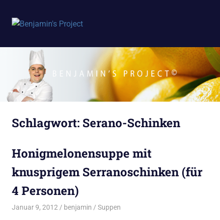
Benjamin's
MENÜ
Project
Zum
Inhalt
springen
Schlagwort:
Serano-Schinken
Honigmelonensuppe mit
knusprigem Serranoschinken (für
4 Personen)
Januar 9, 2012
benjamin
Suppen