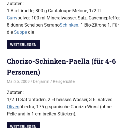
Zutaten:
1 Bio-Limette, 800 g Cantaloupe-Melone, 1/2 Tl
Curry
pulver, 100 ml Mineralwasser, Salz, Cayennepfeffer,
8 dünne Scheiben Serrano
Schinken
. 1 Bio-Zitrone 1. Für
die
Suppe
die
WEITERLESEN
Chorizo-Schinken-Paella (für 4-6
Personen)
Mai 25, 2009
benjamin
Reisgerichte
Zutaten:
1/2 Tl Safranfäden, 2 El heisses Wasser, 3 El natives
Oliven
öl extra, 175 g spanische Chorizo-Wurst (ohne
Pelle und in 1 cm breiten Stücken),
WEITERLESEN