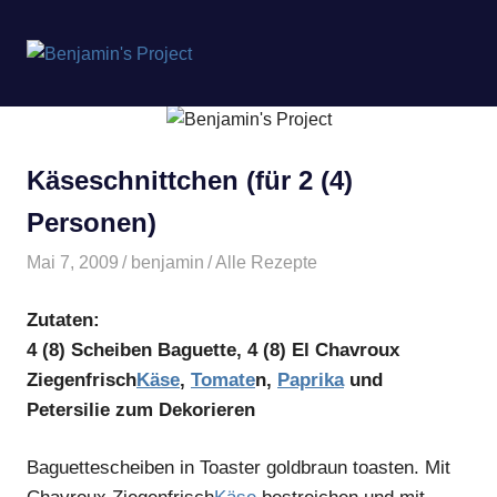
Benjamin's
MENÜ
Project
Zum
Inhalt
springen
Käseschnittchen (für 2 (4)
Personen)
Mai 7, 2009
benjamin
Alle Rezepte
Zutaten:
4 (8) Scheiben Baguette, 4 (8) El Chavroux
Ziegenfrisch
Käse
,
Tomate
n,
Paprika
und
Petersilie zum Dekorieren
Baguettescheiben in Toaster goldbraun toasten. Mit