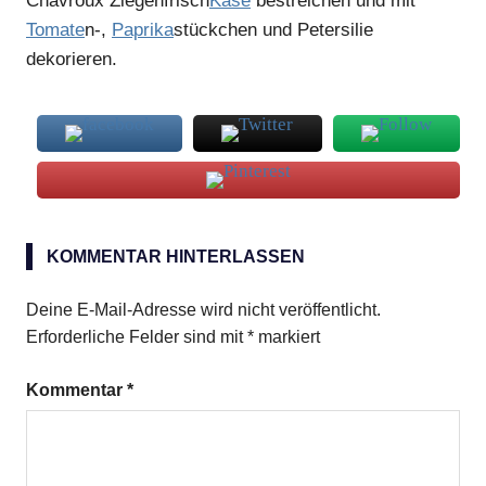
Chavroux Ziegenfrisch
Käse
bestreichen und mit
Tomate
n-,
Paprika
stückchen und Petersilie
dekorieren.
Baguettebrot
KOMMENTAR HINTERLASSEN
Camembert
Mozzarella
Deine E-Mail-Adresse wird nicht veröffentlicht.
Paprika
Erforderliche Felder sind mit
*
markiert
Petersilie
Kommentar
*
Tomaten