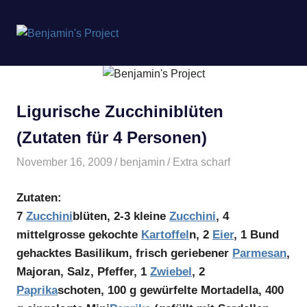
Benjamin's
MENÜ
Project
Zum
Inhalt
springen
Ligurische Zucchiniblüten
(Zutaten für 4 Personen)
November 16, 2009
benjamin
Extra scharf
Zutaten:
7
Zucchini
blüten, 2-3 kleine
Zucchini
, 4
mittelgrosse gekochte
Kartoffel
n, 2
Eier
, 1 Bund
gehacktes Basilikum, frisch geriebener
Parmesan
,
Majoran, Salz, Pfeffer, 1
Zwiebel
, 2
Paprika
schoten, 100 g gewürfelte Mortadella, 400