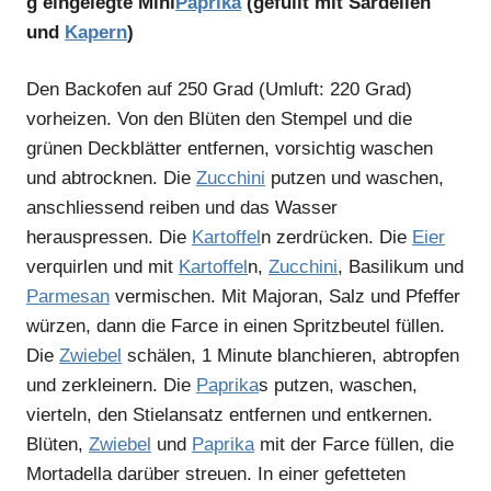
g eingelegte Mini
Paprika
(gefüllt mit Sardellen
und
Kapern
)
Den Backofen auf 250 Grad (Umluft: 220 Grad)
vorheizen. Von den Blüten den Stempel und die
grünen Deckblätter entfernen, vorsichtig waschen
und abtrocknen. Die
Zucchini
putzen und waschen,
anschliessend reiben und das Wasser
herauspressen. Die
Kartoffel
n zerdrücken. Die
Eier
verquirlen und mit
Kartoffel
n,
Zucchini
, Basilikum und
Parmesan
vermischen. Mit Majoran, Salz und Pfeffer
würzen, dann die Farce in einen Spritzbeutel füllen.
Die
Zwiebel
schälen, 1 Minute blanchieren, abtropfen
und zerkleinern. Die
Paprika
s putzen, waschen,
vierteln, den Stielansatz entfernen und entkernen.
Blüten,
Zwiebel
und
Paprika
mit der Farce füllen, die
Mortadella darüber streuen. In einer gefetteten