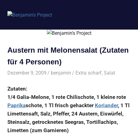
Benjamin's
MENÜ
Project
Zum
Inhalt
springen
Austern mit Melonensalat (Zutaten
für 4 Personen)
Dezember 9, 2009
benjamin
Extra scharf
,
Salat
Zutaten:
1/4 Galia-Melone, 1 rote Chilischote, 1 kleine rote
Paprika
schote, 1 Tl frisch gehackter
Koriander
, 1 Tl
Limettensaft, Salz, Pfeffer, 24 Austern, Eiswürfel,
Steinsalz, getrocknetes Seegras, Tortillachips,
Limetten (zum Garnieren)