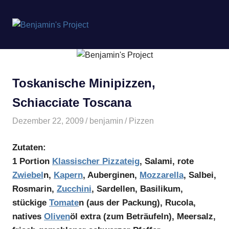
Benjamin's
MENÜ
Project
Zum
Inhalt
springen
Toskanische Minipizzen,
Schiacciate Toscana
Dezember 22, 2009
benjamin
Pizzen
Zutaten:
1 Portion
Klassischer Pizzateig
, Salami, rote
Zwiebel
n,
Kapern
, Auberginen,
Mozzarella
, Salbei,
Rosmarin,
Zucchini
, Sardellen, Basilikum,
stückige
Tomate
n (aus der Packung), Rucola,
natives
Oliven
öl extra (zum Beträufeln), Meersalz,