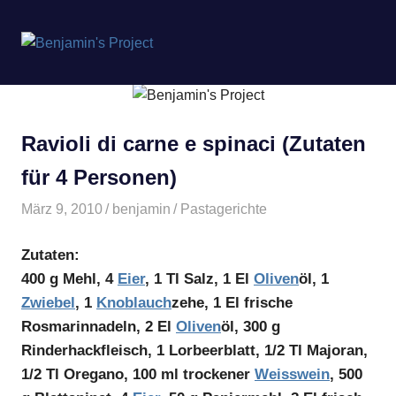
Benjamin's
MENÜ
Project
Zum
Inhalt
springen
Ravioli di carne e spinaci (Zutaten
für 4 Personen)
März 9, 2010
benjamin
Pastagerichte
Zutaten:
400 g Mehl, 4
Eier
, 1 Tl Salz, 1 El
Oliven
öl, 1
Zwiebel
, 1
Knoblauch
zehe, 1 El frische
Rosmarinnadeln, 2 El
Oliven
öl, 300 g
Rinderhackfleisch, 1 Lorbeerblatt, 1/2 Tl Majoran,
1/2 Tl Oregano, 100 ml trockener
Weisswein
, 500