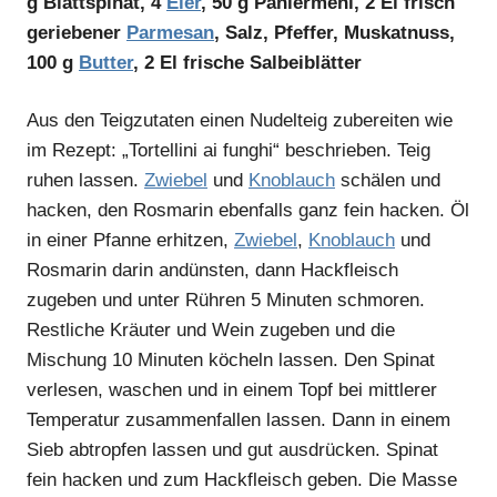
g Blattspinat, 4
Eier
, 50 g Paniermehl, 2 El frisch
geriebener
Parmesan
, Salz, Pfeffer, Muskatnuss,
100 g
Butter
, 2 El frische Salbeiblätter
Aus den Teigzutaten einen Nudelteig zubereiten wie
im Rezept: „Tortellini ai funghi“ beschrieben. Teig
ruhen lassen.
Zwiebel
und
Knoblauch
schälen und
hacken, den Rosmarin ebenfalls ganz fein hacken. Öl
in einer Pfanne erhitzen,
Zwiebel
,
Knoblauch
und
Rosmarin darin andünsten, dann Hackfleisch
zugeben und unter Rühren 5 Minuten schmoren.
Restliche Kräuter und Wein zugeben und die
Mischung 10 Minuten köcheln lassen. Den Spinat
verlesen, waschen und in einem Topf bei mittlerer
Temperatur zusammenfallen lassen. Dann in einem
Sieb abtropfen lassen und gut ausdrücken. Spinat
fein hacken und zum Hackfleisch geben. Die Masse