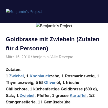
Benjamin's
MENÜ
Project
Zum
Inhalt
springen
Goldbrasse mit Zwiebeln (Zutaten
für 4 Personen)
März 16, 2010
benjamin
Alle Rezepte
Zutaten:
1
Zwiebel
, 1
Knoblauch
zehe, 1 Rosmarinzweig, 1
Thymianzweig, 5 El
Oliven
öl, 1 frische
Chilischote, 1 küchenfertige Goldbrasse (600 g),
Salz, 1
Zwiebel
, Pfeffer, 1 grosse
Kartoffel
, 1/2
Stangensellerie, 1 l Gemüsebrühe