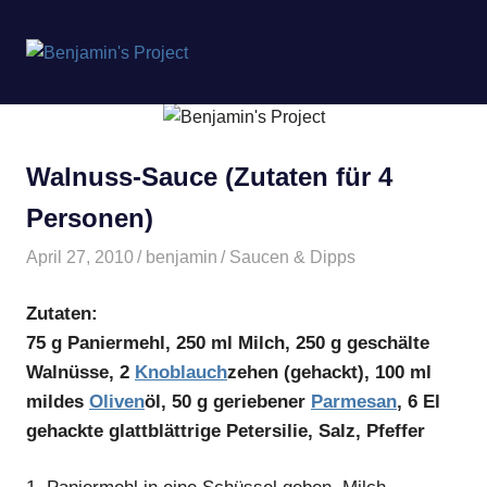
Benjamin's
MENÜ
Project
Zum
Inhalt
springen
Walnuss-Sauce (Zutaten für 4
Personen)
April 27, 2010
benjamin
Saucen & Dipps
Zutaten:
75 g Paniermehl, 250 ml Milch, 250 g geschälte
Walnüsse, 2
Knoblauch
zehen (gehackt), 100 ml
mildes
Oliven
öl, 50 g geriebener
Parmesan
, 6 El
gehackte glattblättrige Petersilie, Salz, Pfeffer